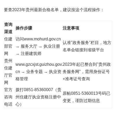
要查2023年贵州最新合格名单，建议按这个流程操作：
查询
操作步骤
注意事项
渠道
住建
访问www.mohurd.gov.cn
认准"政务服务"栏目，地方
部官
→ 服务大厅 → 执业注册
名单会链接到省级平台
网
→ 注册建筑师
贵州
www.gzcxjst.guizhou.gov.
2023年起已整合到"贵州政
住建
cn → 业务专题 → 执业资
务服务网"，需用身份证号
厅官
格管理
+准考证号查询
网
官方
拨打0851-85360007（贵
原帖0851-5360013号码已
咨询
州住建厅执业资格注册中
变更，谨防过期信息
电话
心）