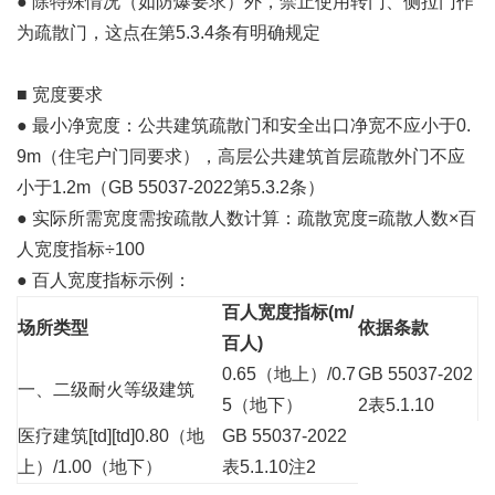
● 除特殊情况（如防爆要求）外，禁止使用转门、侧拉门作
为疏散门，这点在第5.3.4条有明确规定
■ 宽度要求
● 最小净宽度：公共建筑疏散门和安全出口净宽不应小于0.
9m（住宅户门同要求），高层公共建筑首层疏散外门不应
小于1.2m（GB 55037-2022第5.3.2条）
● 实际所需宽度需按疏散人数计算：疏散宽度=疏散人数×百
人宽度指标÷100
● 百人宽度指标示例：
百人宽度指标(m/
场所类型
依据条款
百人)
0.65（地上）/0.7
GB 55037-202
一、二级耐火等级建筑
5（地下）
2表5.1.10
医疗建筑[td][td]0.80（地
GB 55037-2022
上）/1.00（地下）
表5.1.10注2