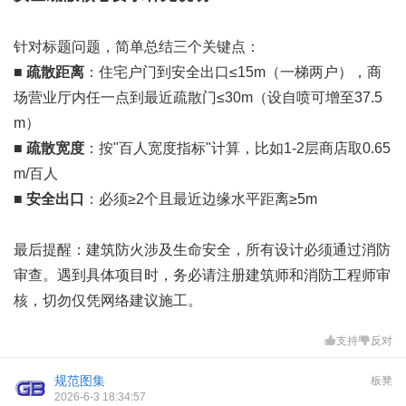
针对标题问题，简单总结三个关键点：
■
疏散距离
：住宅户门到安全出口≤15m（一梯两户），商
场营业厅内任一点到最近疏散门≤30m（设自喷可增至37.5
m）
■
疏散宽度
：按"百人宽度指标"计算，比如1-2层商店取0.65
m/百人
■
安全出口
：必须≥2个且最近边缘水平距离≥5m
最后提醒：建筑防火涉及生命安全，所有设计必须通过消防
审查。遇到具体项目时，务必请注册建筑师和消防工程师审
核，切勿仅凭网络建议施工。
支持
反对
规范图集
板凳
2026-6-3 18:34:57