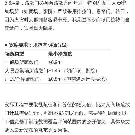
5.3.4条，疏散门必须向疏散方向开启。特别注意：人员密
集场所（如商场、影院）严禁采用推拉门、卷帘门、转门，
因为火灾时人群拥挤容易卡死。我见过不少商场用旋转门当
疏散门，这是重大隐患。
■
宽度要求
：规范有明确分级：
场所类型
最小净宽度
一般场所疏散门
≥0.9m
人员密集场所疏散门
≥1.4m（如商场、剧院）
厂房/仓库疏散门
≥0.8m（但需满足计算要求）
实际工程中要取规范值和计算值的较大值。比如某商场疏散
门计算需要1.5m，那就不能按1.4m做。需要特别提醒：以
下信息基于训练数据覆盖时间范围内的公开信息，具体条文
请以最新发布的规范原文为准。