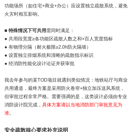
功能场所（如住宅+商业+办公）应设置独立疏散系统，避免
火灾时相互影响。
■
特殊情况下可共用
需同时满足：
● 共用段宽度≥各功能区疏散人数之和×百人宽度指标
● 有物理分隔（耐火极限≥2.0h防火隔墙）
● 设置独立排烟系统和清晰的疏散指示标识
● 经消防性能化设计论证并获审批
我去年参与的某TOD项目就遇到类似情况：地铁站厅与商业
共用通道，最终方案是采用防火卷帘+独立加压送风系统，
但审批过程非常严格。需要强调的是，这类设计必须由专业
消防设计院完成，
具体方案请以当地消防部门审批意见为
准
。
安全疏散核心要求补充说明