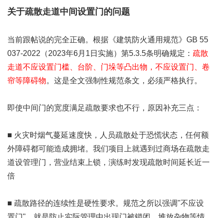
关于疏散走道中间设置门的问题
当前跟帖说的完全正确。根据《建筑防火通用规范》GB 55
037-2022（2023年6月1日实施）第5.3.5条明确规定：
疏散
走道不应设置门槛、台阶、门垛等凸出物，不应设置门、卷
帘等障碍物
。这是全文强制性规范条文，必须严格执行。
即使中间门的宽度满足疏散要求也不行，原因补充三点：
■ 火灾时烟气蔓延速度快，人员疏散处于恐慌状态，任何额
外障碍都可能造成拥堵。我们项目上就遇到过商场在疏散走
道设管理门，营业结束上锁，演练时发现疏散时间延长近一
倍
■ 疏散路径的连续性是硬性要求。规范之所以强调"不应设
置门"，就是防止实际管理中出现门被锁闭、堆放杂物等情