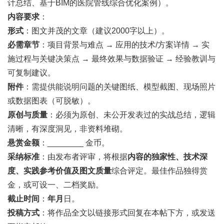
计总结、基于BIM的医院管线综合优化案例）。
内容要求
：
形式
：图文并茂的文章（建议2000字以上）。
必需章节
：项目背景与难点 → 应用的技术/方案详情 → 实
施过程与关键决策点 → 最终效果与数据验证 → 经验教训与
可复制建议。
附件
：需提供能说明问题的关键图纸、模型截图、现场照片
或数据图表（可脱敏）。
原创与质量
：必须为原创、未公开发表过的实战总结，逻辑
清晰，有深度洞见，非资料堆砌。
悬赏金额
：________ 金币。
采纳标准
：由发布者评审，将根据
内容的独家性、技术深
度、实践参考价值及图文质量
综合评定。最佳作品独得赏
金，或可设一、二档奖励。
截止时间
：
年
月
日。
投稿方式
：将作品全文以链接形式回复在本帖下方，或发送