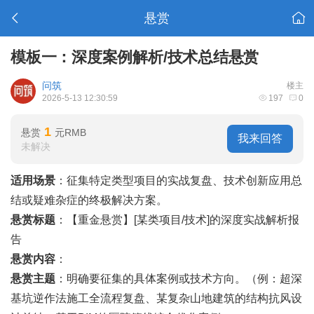
悬赏
模板一：深度案例解析/技术总结悬赏
问筑
楼主
2026-5-13 12:30:59
197
0
1
悬赏
元RMB
我来回答
未解决
适用场景
：征集特定类型项目的实战复盘、技术创新应用总
结或疑难杂症的终极解决方案。
悬赏标题
：【重金悬赏】[某类项目/技术]的深度实战解析报
告
悬赏内容
：
悬赏主题
：明确要征集的具体案例或技术方向。（例：超深
基坑逆作法施工全流程复盘、某复杂山地建筑的结构抗风设